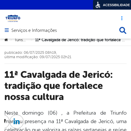
ACESSIBILIDADE
Acesso ráp
Busca
Serviços e Informações
Abrir menu principal de navegação
Você está aqui:
Turismo
11ª Cavalgada de Jericó: tradição que fortalece nossa cultura
>
>
publicado: 06/07/2025 08h19,
última modificação: 09/07/2025 02h21
11ª Cavalgada de Jericó:
tradição que fortalece
nossa cultura
Neste domingo (06) , a Prefeitura de Triunfo
marcou presença na 11ª Cavalgada de Jericó, uma
cebook
Twitter
Linkedin
celebração que valoriza as raízes sertanejas e reúne