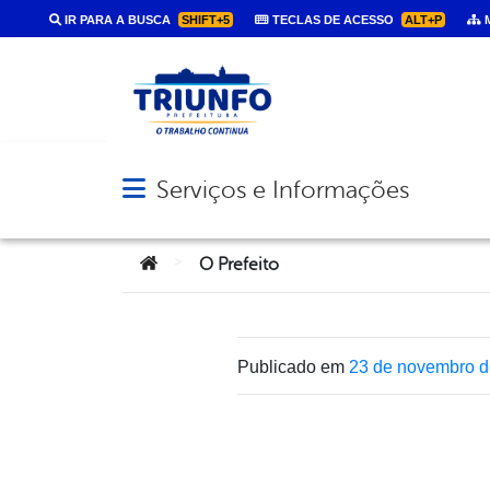
IR PARA A BUSCA
SHIFT+5
TECLAS DE ACESSO
ALT+P
M
Serviços e Informações
Abrir menu principal de navegação
Você está aqui:
>
O Prefeito
Publicado em
23 de novembro d