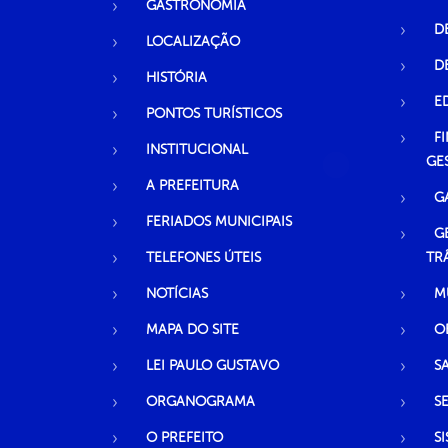
GASTRONOMIA
D
LOCALIZAÇÃO
D
HISTÓRIA
E
PONTOS TURÍSTICOS
F
INSTITUCIONAL
GE
A PREFEITURA
G
FERIADOS MUNICIPAIS
G
TELEFONES ÚTEIS
TR
NOTÍCIAS
M
MAPA DO SITE
O
LEI PAULO GUSTAVO
S
ORGANOGRAMA
S
O PREFEITO
S