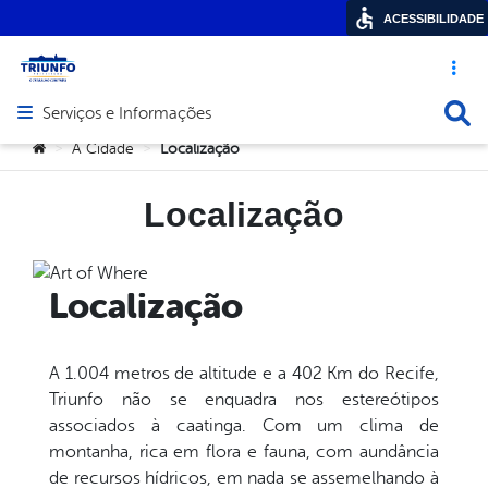
ACESSIBILIDADE
Acesso ráp
Busca
Serviços e Informações
Abrir menu principal de navegação
Você está aqui:
A Cidade
Localização
>
>
Localização
Localização
A 1.004 metros de altitude e a 402 Km do Recife,
Triunfo não se enquadra nos estereótipos
associados à caatinga. Com um clima de
montanha, rica em flora e fauna, com aundância
de recursos hídricos, em nada se assemelhando à