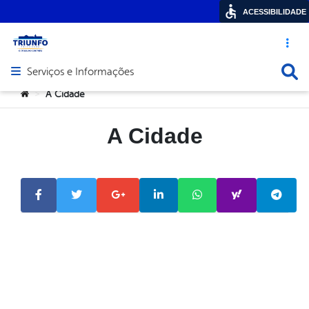
ACESSIBILIDADE
Acesso ráp
Busca
Serviços e Informações
Abrir menu principal de navegação
Você está aqui:
A Cidade
>
A Cidade