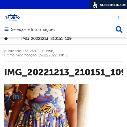
ACESSIBILIDADE
Acesso ráp
Busca
Serviços e Informações
Abrir menu principal de navegação
Você está aqui:
IMG_20221213_210151_109
>
>
publicado: 15/12/2022 00h56,
última modificação: 15/12/2022 00h56
IMG_20221213_210151_109
cebook
Twitter
Linkedin