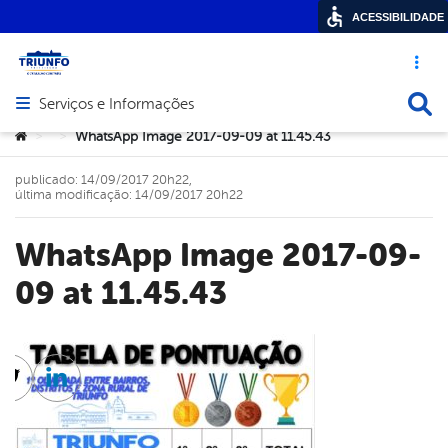
ACESSIBILIDADE
Acesso ráp
Busca
Serviços e Informações
Abrir menu principal de navegação
Você está aqui:
WhatsApp Image 2017-09-09 at 11.45.43
>
>
publicado: 14/09/2017 20h22,
última modificação: 14/09/2017 20h22
WhatsApp Image 2017-09-
09 at 11.45.43
cebook
Twitter
Linkedin