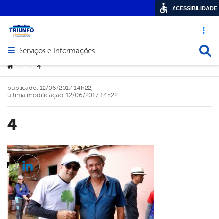
ACESSIBILIDADE
Acesso ráp
Busca
Serviços e Informações
Abrir menu principal de navegação
Você está aqui:
4
>
>
publicado: 12/06/2017 14h22,
última modificação: 12/06/2017 14h22
4
cebook
Twitter
Linkedin