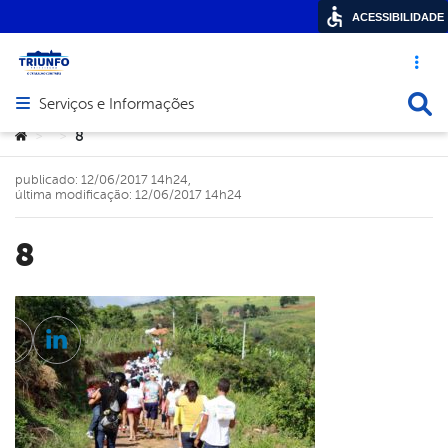
ACESSIBILIDADE
Acesso ráp
Busca
Serviços e Informações
Abrir menu principal de navegação
Você está aqui:
8
>
>
publicado: 12/06/2017 14h24,
última modificação: 12/06/2017 14h24
8
cebook
Twitter
Linkedin