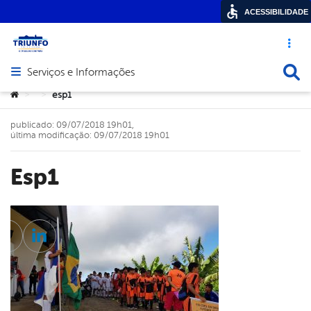
ACESSIBILIDADE
Acesso ráp
Busca
Serviços e Informações
Abrir menu principal de navegação
Você está aqui:
esp1
>
>
publicado: 09/07/2018 19h01,
última modificação: 09/07/2018 19h01
esp1
cebook
Twitter
Linkedin