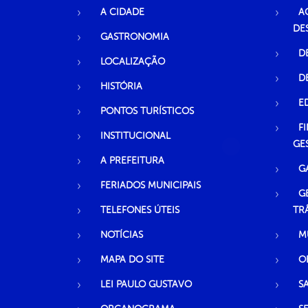
A CIDADE
A
DE
GASTRONOMIA
D
LOCALIZAÇÃO
D
HISTÓRIA
E
PONTOS TURÍSTICOS
F
INSTITUCIONAL
GE
A PREFEITURA
G
FERIADOS MUNICIPAIS
G
TELEFONES ÚTEIS
TR
NOTÍCIAS
M
MAPA DO SITE
O
LEI PAULO GUSTAVO
S