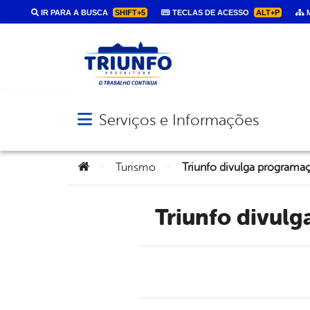
IR PARA A BUSCA
SHIFT+5
TECLAS DE ACESSO
ALT+P
M
Serviços e Informações
Abrir menu principal de navegação
Você está aqui:
>
>
Turismo
Triunfo divul