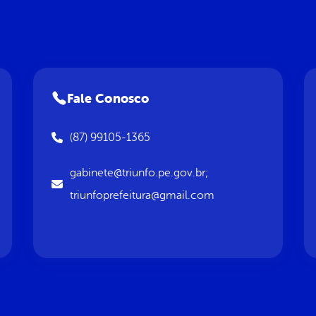
Fale Conosco
(87) 99105-1365
gabinete@triunfo.pe.gov.br;
triunfoprefeitura@gmail.com