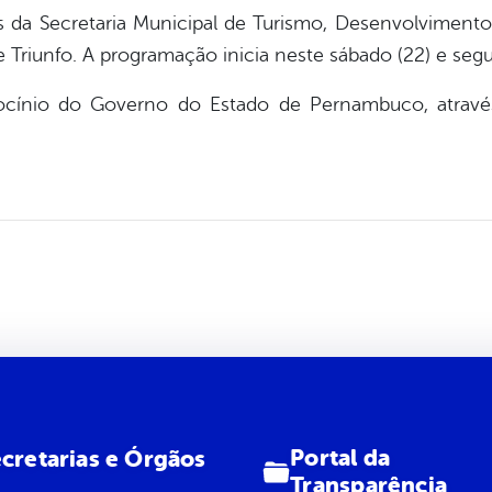
vés da Secretaria Municipal de Turismo, Desenvolviment
 Triunfo. A programação inicia neste sábado (22) e segu
cínio do Governo do Estado de Pernambuco, através 
Portal da
cretarias e Órgãos
Transparência