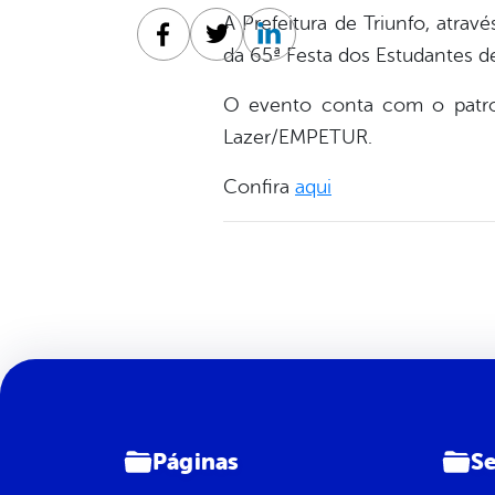
A Prefeitura de Triunfo, atra
Facebook
Twitter
Linkedin
da 65ª Festa dos Estudantes de
O evento conta com o patro
Lazer/EMPETUR.
Confira
aqui
Páginas
Se