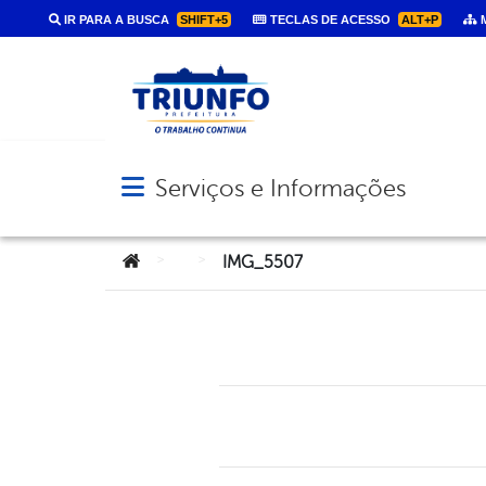
IR PARA A BUSCA
SHIFT+5
TECLAS DE ACESSO
ALT+P
M
Serviços e Informações
Abrir menu principal de navegação
Você está aqui:
>
>
IMG_5507