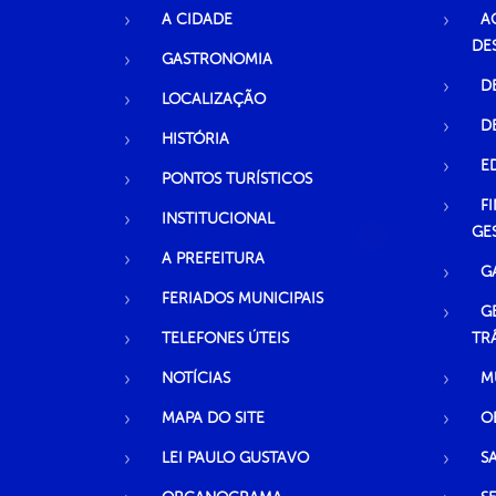
A CIDADE
A
DE
GASTRONOMIA
D
LOCALIZAÇÃO
D
HISTÓRIA
E
PONTOS TURÍSTICOS
F
INSTITUCIONAL
GE
A PREFEITURA
G
FERIADOS MUNICIPAIS
G
TELEFONES ÚTEIS
TR
NOTÍCIAS
M
MAPA DO SITE
O
LEI PAULO GUSTAVO
S