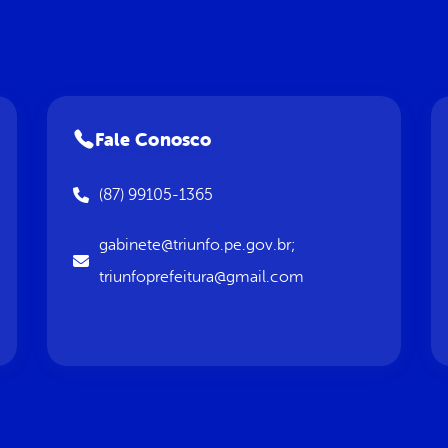
Fale Conosco
(87) 99105-1365
gabinete@triunfo.pe.gov.br;
triunfoprefeitura@gmail.com