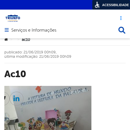
ACESSIBILIDADE
Acesso ráp
Busca
Serviços e Informações
Abrir menu principal de navegação
Você está aqui:
ac10
>
>
publicado: 21/06/2019 00h09,
última modificação: 21/06/2019 00h09
ac10
cebook
Twitter
Linkedin