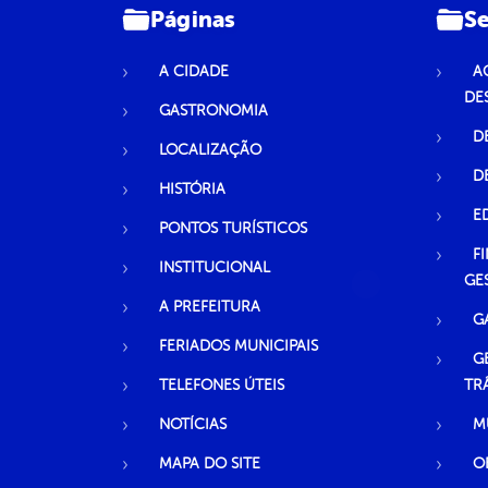
Páginas
Se
A CIDADE
A
DE
GASTRONOMIA
D
LOCALIZAÇÃO
D
HISTÓRIA
E
PONTOS TURÍSTICOS
F
INSTITUCIONAL
GE
A PREFEITURA
G
FERIADOS MUNICIPAIS
G
TELEFONES ÚTEIS
TR
NOTÍCIAS
M
MAPA DO SITE
O