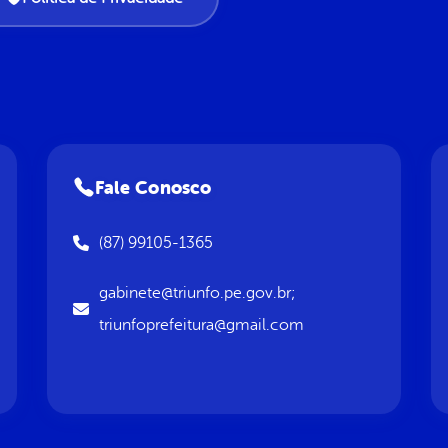
Fale Conosco
(87) 99105-1365
gabinete@triunfo.pe.gov.br;
triunfoprefeitura@gmail.com