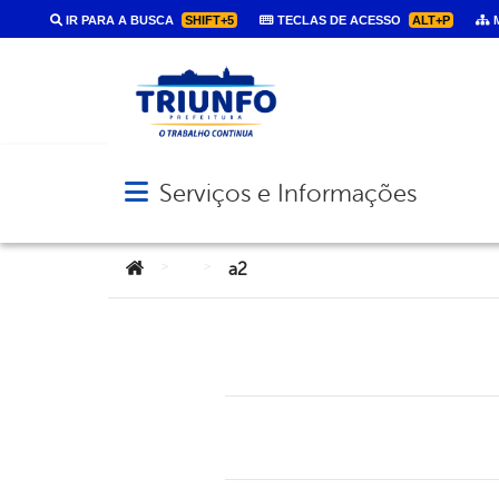
IR PARA A BUSCA
SHIFT+5
TECLAS DE ACESSO
ALT+P
M
Serviços e Informações
Abrir menu principal de navegação
Você está aqui:
>
>
a2