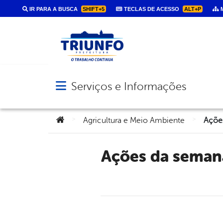
IR PARA A BUSCA
SHIFT+5
TECLAS DE ACESSO
ALT+P
M
Serviços e Informações
Abrir menu principal de navegação
Você está aqui:
>
>
Agricultura e Meio Ambiente
Ações da semana da Secretaria de Agricultura, Meio Ambiente