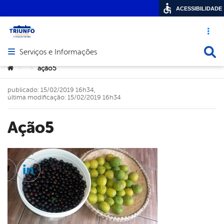
ACESSIBILIDADE
Acesso ráp
Busca
Serviços e Informações
Abrir menu principal de navegação
Você está aqui:
ação5
>
>
publicado: 15/02/2019 16h34,
última modificação: 15/02/2019 16h34
ação5
cebook
Twitter
Linkedin