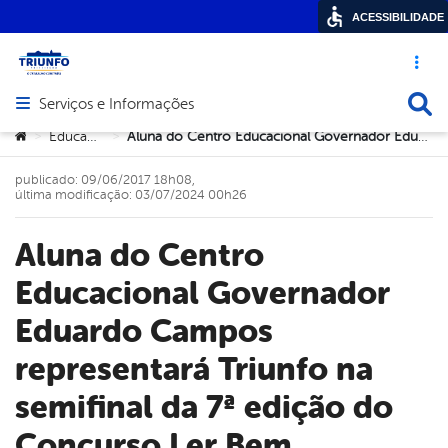
ACESSIBILIDADE
Acesso ráp
Busca
Serviços e Informações
Abrir menu principal de navegação
Você está aqui:
Educação
Aluna do Centro Educacional Governador Eduardo Campos representará Triunfo na semifinal da 7ª edição do Concurso Ler Bem
>
>
publicado: 09/06/2017 18h08,
última modificação: 03/07/2024 00h26
Aluna do Centro
Educacional Governador
Eduardo Campos
representará Triunfo na
semifinal da 7ª edição do
Concurso Ler Bem