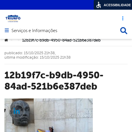
ACESSIBILIDADE
Acesso ráp
Busca
Serviços e Informações
Abrir menu principal de navegação
Você está aqui:
12b19f7c-b9db-4950-84ad-521b6e387deb
>
>
publicado: 15/10/2025 21h38,
última modificação: 15/10/2025 21h38
12b19f7c-b9db-4950-
84ad-521b6e387deb
cebook
Twitter
Linkedin