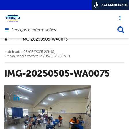
ACESSIBILIDADE
Acesso ráp
Busca
Serviços e Informações
Abrir menu principal de navegação
Você está aqui:
IMG-20250505-WA0075
>
>
publicado: 05/05/2025 22h18,
última modificação: 05/05/2025 22h18
IMG-20250505-WA0075
cebook
Twitter
Linkedin