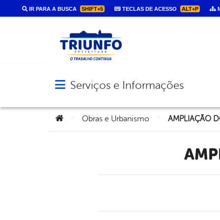
IR PARA A BUSCA
SHIFT+5
TECLAS DE ACESSO
ALT+P
M
Serviços e Informações
Abrir menu principal de navegação
Você está aqui:
>
>
Obras e Urbanismo
AMPLIAÇÃO D
AM