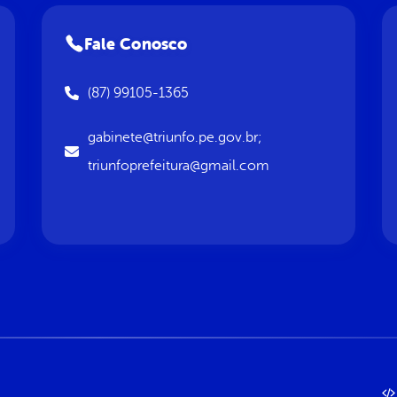
Fale Conosco
(87) 99105-1365
gabinete@triunfo.pe.gov.br;
triunfoprefeitura@gmail.com