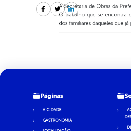
A Secretaria de Obras da Prefe
Facebook
Twitter
Linkedin
O trabalho que se encontra e
dos familiares daqueles que já
Páginas
Se
A CIDADE
A
DE
GASTRONOMIA
D
LOCALIZAÇÃO