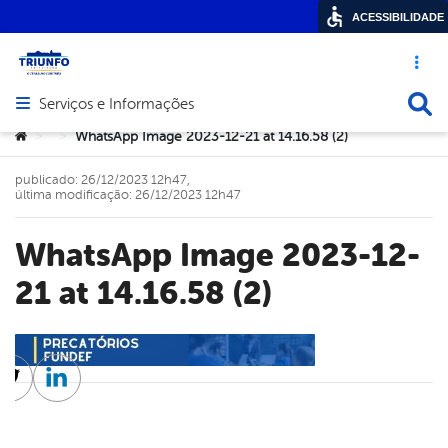
ACESSIBILIDADE
Acesso ráp
Busca
Serviços e Informações
Abrir menu principal de navegação
Você está aqui:
WhatsApp Image 2023-12-21 at 14.16.58 (2)
>
>
publicado: 26/12/2023 12h47,
última modificação: 26/12/2023 12h47
WhatsApp Image 2023-12-
21 at 14.16.58 (2)
cebook
Twitter
Linkedin