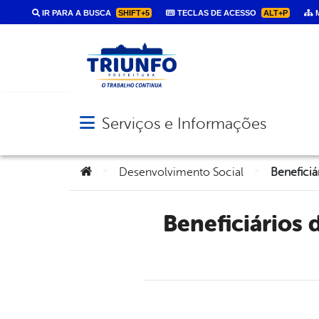
IR PARA A BUSCA
SHIFT+5
TECLAS DE ACESSO
ALT+P
M
Serviços e Informações
Abrir menu principal de navegação
Você está aqui:
>
>
Desenvolvimento Social
Beneficiários do BPC Têm Até 2018 Para Fazer Inscrição no