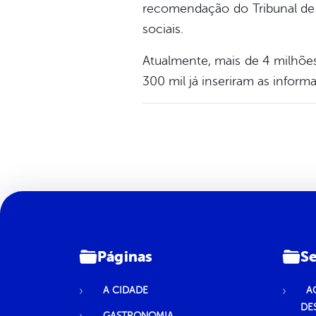
recomendação do Tribunal de 
sociais.
Atualmente, mais de 4 milhõe
300 mil já inseriram as infor
Páginas
Se
A CIDADE
A
DE
GASTRONOMIA