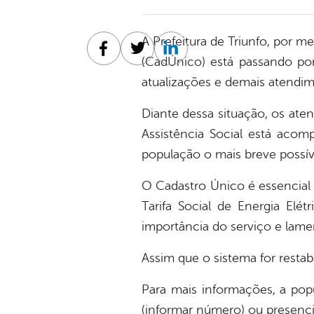
A Prefeitura de Triunfo, por 
Facebook
Twitter
Linkedin
(CadÚnico) está passando por 
atualizações e demais atendim
Diante dessa situação, os ate
Assistência Social está aco
população o mais breve possív
O Cadastro Único é essencial 
Tarifa Social de Energia Elét
importância do serviço e lamen
Assim que o sistema for resta
Para mais informações, a pop
(informar número) ou presenci