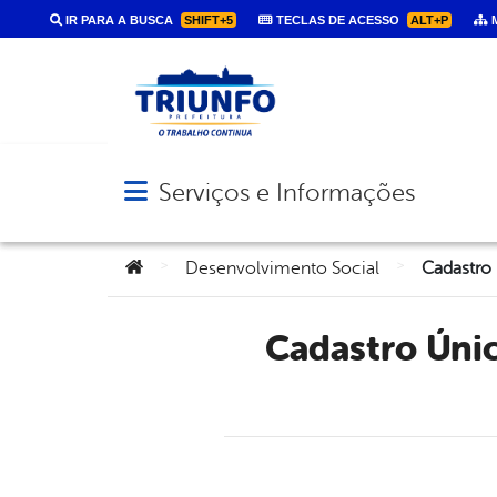
IR PARA A BUSCA
SHIFT+5
TECLAS DE ACESSO
ALT+P
M
Serviços e Informações
Abrir menu principal de navegação
Você está aqui:
>
>
Desenvolvimento Social
Cadastro Único está temporariamente suspenso devido a