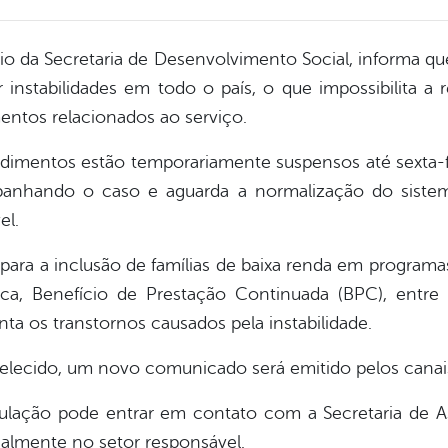
meio da Secretaria de Desenvolvimento Social, informa q
instabilidades em todo o país, o que impossibilita a 
entos relacionados ao serviço.
ndimentos estão temporariamente suspensos até sexta-f
mpanhando o caso e aguarda a normalização do sistem
el.
para a inclusão de famílias de baixa renda em programas
rica, Benefício de Prestação Continuada (BPC), entre 
ta os transtornos causados pela instabilidade.
belecido, um novo comunicado será emitido pelos canais
ulação pode entrar em contato com a Secretaria de Ass
almente no setor responsável.