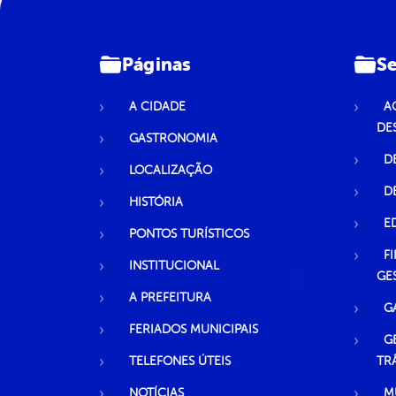
Páginas
Se
A CIDADE
A
DE
GASTRONOMIA
D
LOCALIZAÇÃO
D
HISTÓRIA
E
PONTOS TURÍSTICOS
F
INSTITUCIONAL
GE
A PREFEITURA
G
FERIADOS MUNICIPAIS
G
TELEFONES ÚTEIS
TR
NOTÍCIAS
M