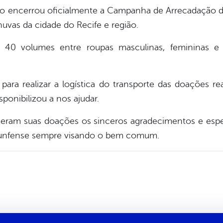
unfo encerrou oficialmente a Campanha de Arrecadação 
huvas da cidade do Recife e região.
 40 volumes entre roupas masculinas, femininas e i
ara realizar a logística do transporte das doações r
ponibilizou a nos ajudar.
zeram suas doações os sinceros agradecimentos e esp
iunfense sempre visando o bem comum.