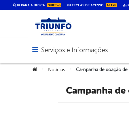
IR PARA A BUSCA
SHIFT+5
TECLAS DE ACESSO
ALT+P
M
Serviços e Informações
Abrir menu principal de navegação
Você está aqui:
>
>
Notícias
Campanha de 