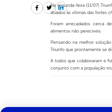
Na segunda-feira (11/07) Tri
Facebook
Twitter
Linkedin
doados às vítimas das fortes c
Foram arrecadados cerca de
alimentos não perecíveis.
Pensando na melhor solução p
Triunfo que prontamente se dis
A todos que colaboraram e fi
conjunto com a população tr