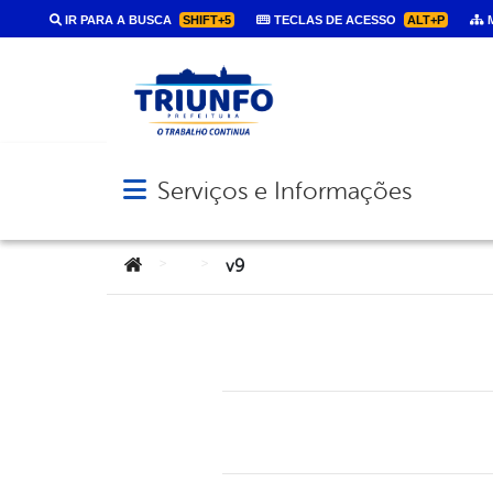
IR PARA A BUSCA
SHIFT+5
TECLAS DE ACESSO
ALT+P
M
Serviços e Informações
Abrir menu principal de navegação
Você está aqui:
>
>
v9