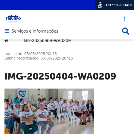
ACESSIBILIDADE
Acesso ráp
Busca
Serviços e Informações
Abrir menu principal de navegação
Você está aqui:
IMG-20250404-WA0209
>
>
publicado: 05/05/2025 20h16,
última modificação: 05/05/2025 20h16
IMG-20250404-WA0209
cebook
Twitter
Linkedin