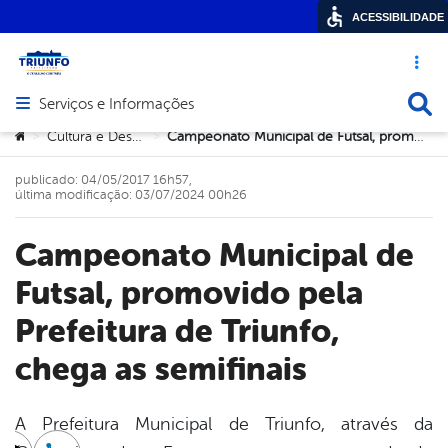
ACESSIBILIDADE
Acesso ráp
Busca
Serviços e Informações
Abrir menu principal de navegação
Você está aqui:
Cultura e Desportos
Campeonato Municipal de Futsal, promovido pela Prefeitura de Triunfo, chega as semifinais
>
>
publicado: 04/05/2017 16h57,
última modificação: 03/07/2024 00h26
Campeonato Municipal de
Futsal, promovido pela
Prefeitura de Triunfo,
chega as semifinais
A Prefeitura Municipal de Triunfo, através da