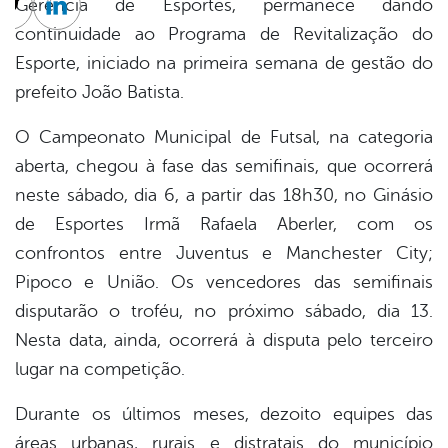
Gerência de Esportes, permanece dando
cebook
Twitter
Linkedin
continuidade ao Programa de Revitalização do
Esporte, iniciado na primeira semana de gestão do
prefeito João Batista.
O Campeonato Municipal de Futsal, na categoria
aberta, chegou à fase das semifinais, que ocorrerá
neste sábado, dia 6, a partir das 18h30, no Ginásio
de Esportes Irmã Rafaela Aberler, com os
confrontos entre Juventus e Manchester City;
Pipoco e União. Os vencedores das semifinais
disputarão o troféu, no próximo sábado, dia 13.
Nesta data, ainda, ocorrerá à disputa pelo terceiro
lugar na competição.
Durante os últimos meses, dezoito equipes das
áreas urbanas, rurais e distratais do município