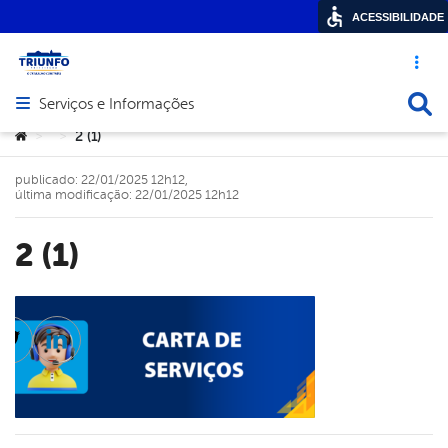
ACESSIBILIDADE
Acesso ráp
Busca
Serviços e Informações
Abrir menu principal de navegação
Você está aqui:
2 (1)
>
>
publicado: 22/01/2025 12h12,
última modificação: 22/01/2025 12h12
2 (1)
cebook
Twitter
Linkedin