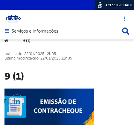
ACESSIBILIDADE
Acesso ráp
Busca
Serviços e Informações
Abrir menu principal de navegação
Você está aqui:
9 (1)
>
>
publicado: 22/01/2025 12h05,
última modificação: 22/01/2025 12h05
9 (1)
cebook
Twitter
Linkedin