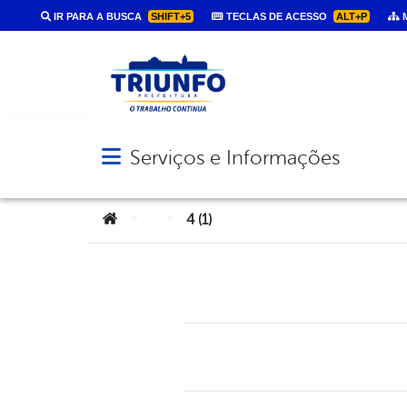
IR PARA A BUSCA
SHIFT+5
TECLAS DE ACESSO
ALT+P
M
Serviços e Informações
Abrir menu principal de navegação
Você está aqui:
>
>
4 (1)