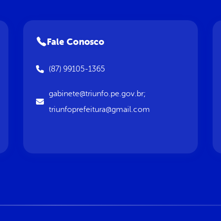
Fale Conosco
(87) 99105-1365
gabinete@triunfo.pe.gov.br;
triunfoprefeitura@gmail.com