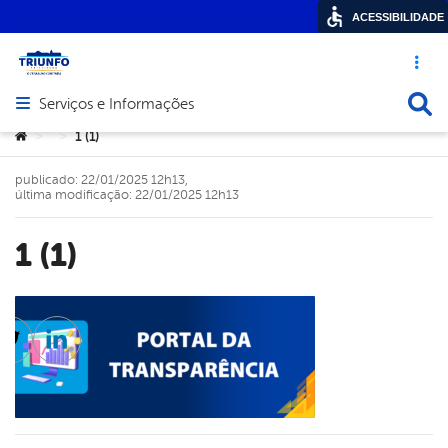
ACESSIBILIDADE
Acesso ráp
Busca
Serviços e Informações
Abrir menu principal de navegação
Você está aqui:
1 (1)
>
>
publicado: 22/01/2025 12h13,
última modificação: 22/01/2025 12h13
1 (1)
cebook
Twitter
Linkedin