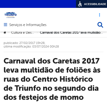
ACESSIBILIDADE
Acesso ráp
Busca
Serviços e Informações
Abrir menu principal de navegação
Você está aqui:
Cultura e Desportos
Carnaval dos Caretas 2017 leva multidão de foliões às ruas do Centro Histórico de Triunfo no segundo dia dos festejos de momo
>
>
publicado: 27/02/2017 15h28,
última modificação: 03/07/2024 00h28
Carnaval dos Caretas 2017
leva multidão de foliões às
ruas do Centro Histórico
de Triunfo no segundo dia
dos festejos de momo