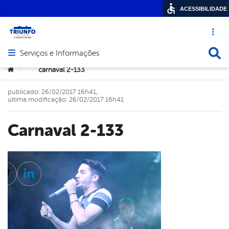
ACESSIBILIDADE
Acesso ráp
Busca
Serviços e Informações
Abrir menu principal de navegação
Você está aqui:
carnaval 2-133
>
>
publicado: 26/02/2017 16h41,
última modificação: 26/02/2017 16h41
carnaval 2-133
cebook
Twitter
Linkedin