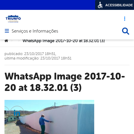
ACESSIBILIDADE
Acesso ráp
Busca
Serviços e Informações
Abrir menu principal de navegação
Você está aqui:
WhatsApp Image 2017-10-20 at 18.32.01 (3)
>
>
publicado: 23/10/2017 18h51,
última modificação: 23/10/2017 18h51
WhatsApp Image 2017-10-
20 at 18.32.01 (3)
cebook
Twitter
Linkedin