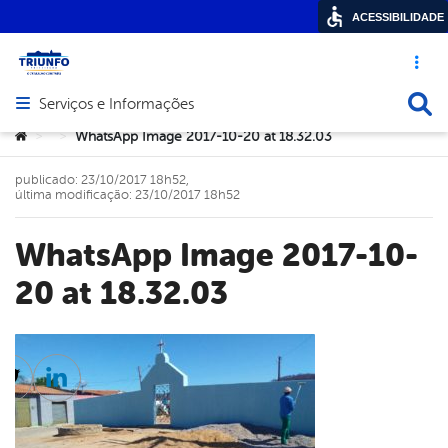
ACESSIBILIDADE
Acesso ráp
Busca
Serviços e Informações
Abrir menu principal de navegação
Você está aqui:
WhatsApp Image 2017-10-20 at 18.32.03
>
>
publicado: 23/10/2017 18h52,
última modificação: 23/10/2017 18h52
WhatsApp Image 2017-10-
20 at 18.32.03
cebook
Twitter
Linkedin