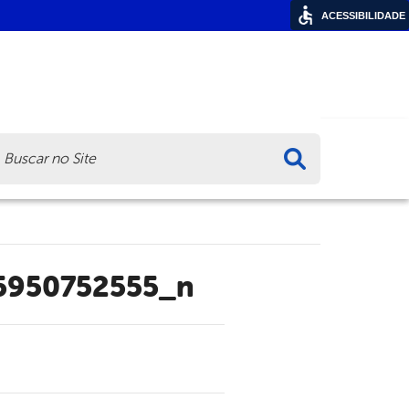
ACESSIBILIDADE
ca
5950752555_n