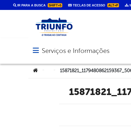
IR PARA A BUSCA
SHIFT+5
TECLAS DE ACESSO
ALT+P
M
Serviços e Informações
Abrir menu principal de navegação
Você está aqui:
>
>
15871821_1