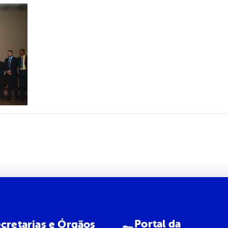
Portal da
cretarias e Órgãos