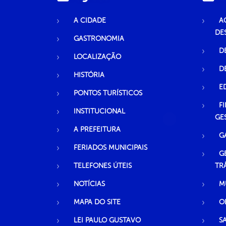
A CIDADE
A
DE
GASTRONOMIA
D
LOCALIZAÇÃO
D
HISTÓRIA
E
PONTOS TURÍSTICOS
F
INSTITUCIONAL
GE
A PREFEITURA
G
FERIADOS MUNICIPAIS
G
TELEFONES ÚTEIS
TR
NOTÍCIAS
M
MAPA DO SITE
O
LEI PAULO GUSTAVO
S