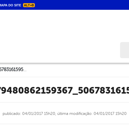
APA DO SITE
ALT+B
Bus
15871821_1179480862159367_5067831615950752555_n
179480862159367_506783161
publicado: 04/01/2017 15h20,
última modificação: 04/01/2017 15h20