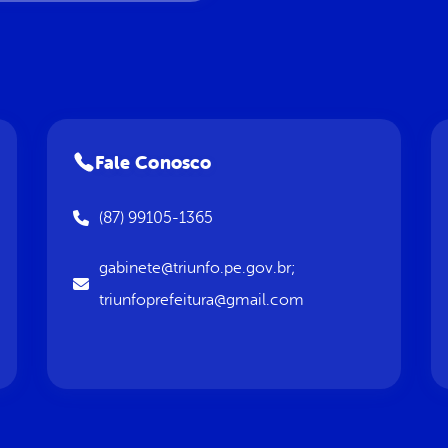
Fale Conosco
(87) 99105-1365
gabinete@triunfo.pe.gov.br;
triunfoprefeitura@gmail.com