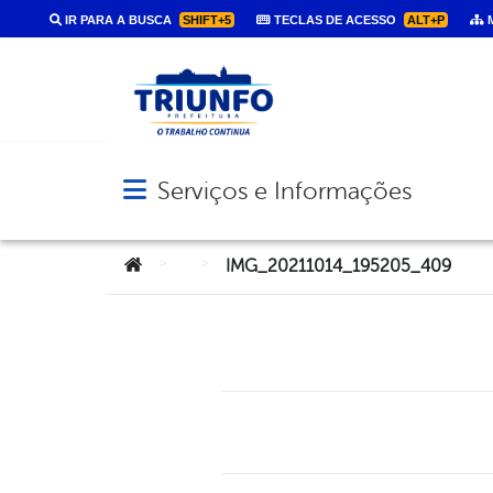
IR PARA A BUSCA
SHIFT+5
TECLAS DE ACESSO
ALT+P
M
Serviços e Informações
Abrir menu principal de navegação
Você está aqui:
>
>
IMG_20211014_195205_409