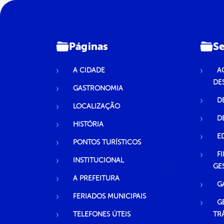
Páginas
Se
A CIDADE
A
DE
GASTRONOMIA
D
LOCALIZAÇÃO
D
HISTÓRIA
E
PONTOS TURÍSTICOS
F
INSTITUCIONAL
GE
A PREFEITURA
G
FERIADOS MUNICIPAIS
G
TELEFONES ÚTEIS
TR