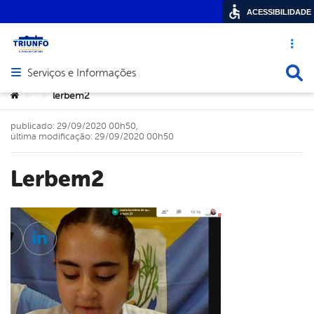
ACESSIBILIDADE
Acesso ráp
Busca
Serviços e Informações
Abrir menu principal de navegação
Você está aqui:
lerbem2
>
>
publicado: 29/09/2020 00h50,
última modificação: 29/09/2020 00h50
lerbem2
cebook
Twitter
Linkedin