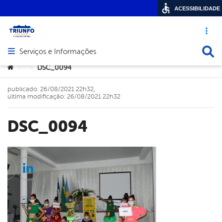
ACESSIBILIDADE
Acesso ráp
Busca
Serviços e Informações
Abrir menu principal de navegação
Você está aqui:
DSC_0094
>
>
publicado: 26/08/2021 22h32,
última modificação: 26/08/2021 22h32
DSC_0094
cebook
Twitter
Linkedin