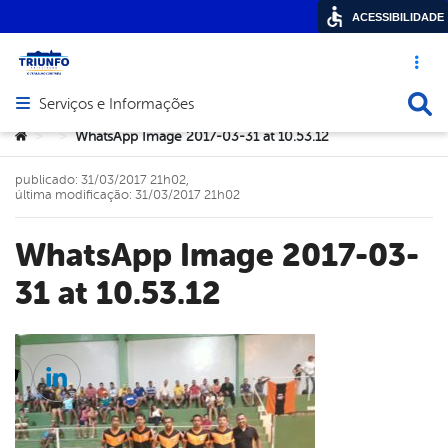
ACESSIBILIDADE
Acesso ráp
Busca
Serviços e Informações
Abrir menu principal de navegação
Você está aqui:
WhatsApp Image 2017-03-31 at 10.53.12
>
>
publicado: 31/03/2017 21h02,
última modificação: 31/03/2017 21h02
WhatsApp Image 2017-03-
31 at 10.53.12
cebook
Twitter
Linkedin