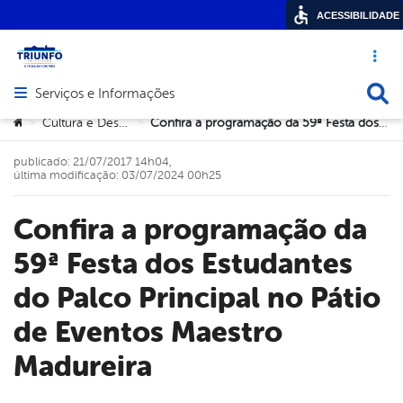
ACESSIBILIDADE
Acesso ráp
Busca
Serviços e Informações
Abrir menu principal de navegação
Você está aqui:
Cultura e Desportos
Confira a programação da 59ª Festa dos Estudantes do Palco Principal no Pátio de Eventos Maestro Madureira
>
>
publicado: 21/07/2017 14h04,
última modificação: 03/07/2024 00h25
Confira a programação da
59ª Festa dos Estudantes
do Palco Principal no Pátio
de Eventos Maestro
Madureira