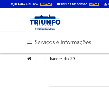
IR PARA A BUSCA
SHIFT+5
TECLAS DE ACESSO
ALT+P
M
Serviços e Informações
Abrir menu principal de navegação
Você está aqui:
>
>
banner-dia-29