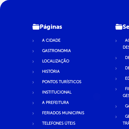
Páginas
Se
A CIDADE
A
DE
GASTRONOMIA
D
LOCALIZAÇÃO
D
HISTÓRIA
E
PONTOS TURÍSTICOS
F
INSTITUCIONAL
GE
A PREFEITURA
G
FERIADOS MUNICIPAIS
G
TELEFONES ÚTEIS
TR