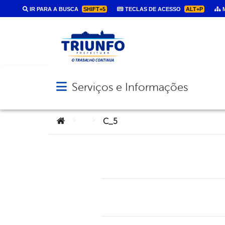
IR PARA A BUSCA
SHIFT+5
TECLAS DE ACESSO
ALT+P
M
Serviços e Informações
Abrir menu principal de navegação
Você está aqui:
>
>
C_5