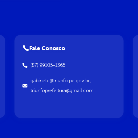
Fale Conosco
(87) 99105-1365
gabinete@triunfo.pe.gov.br;
triunfoprefeitura@gmail.com