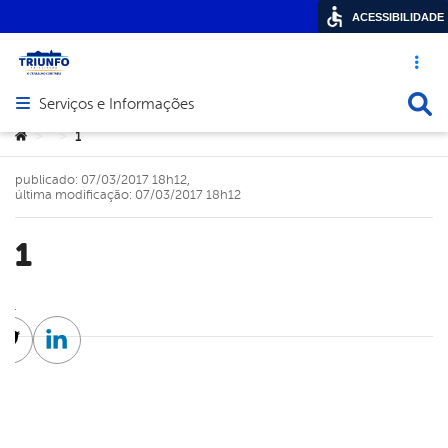
ACESSIBILIDADE
Acesso ráp
Busca
Serviços e Informações
Abrir menu principal de navegação
Você está aqui:
1
>
>
publicado: 07/03/2017 18h12,
última modificação: 07/03/2017 18h12
1
cebook
Twitter
Linkedin