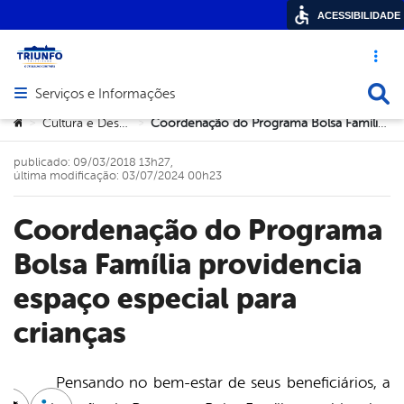
ACESSIBILIDADE
Acesso ráp
Busca
Serviços e Informações
Abrir menu principal de navegação
Você está aqui:
Cultura e Desportos
Coordenação do Programa Bolsa Família providencia espaço especial para crianças
>
>
publicado: 09/03/2018 13h27,
última modificação: 03/07/2024 00h23
Coordenação do Programa
Bolsa Família providencia
espaço especial para
crianças
Pensando no bem-estar de seus beneficiários, a