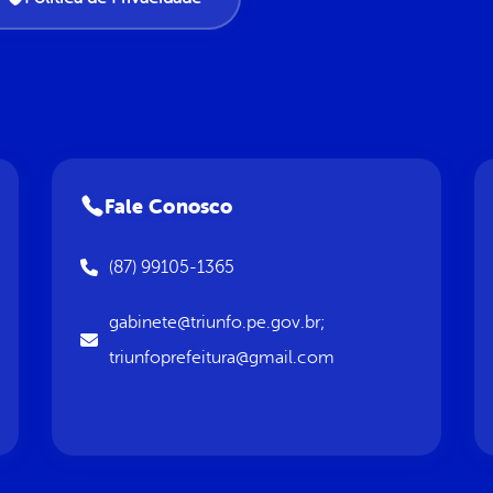
Fale Conosco
(87) 99105-1365
gabinete@triunfo.pe.gov.br;
triunfoprefeitura@gmail.com