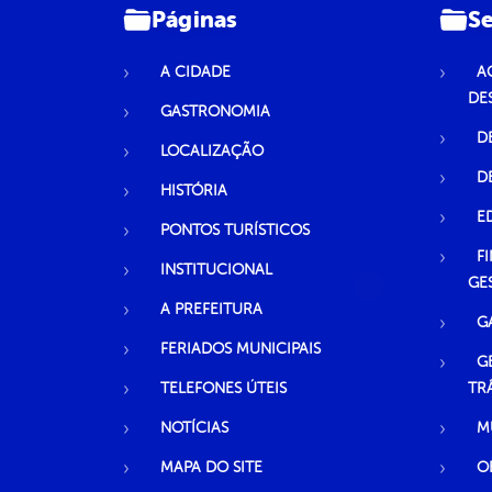
Páginas
Se
A CIDADE
A
DE
GASTRONOMIA
D
LOCALIZAÇÃO
D
HISTÓRIA
E
PONTOS TURÍSTICOS
F
INSTITUCIONAL
GE
A PREFEITURA
G
FERIADOS MUNICIPAIS
G
TELEFONES ÚTEIS
TR
NOTÍCIAS
M
MAPA DO SITE
O