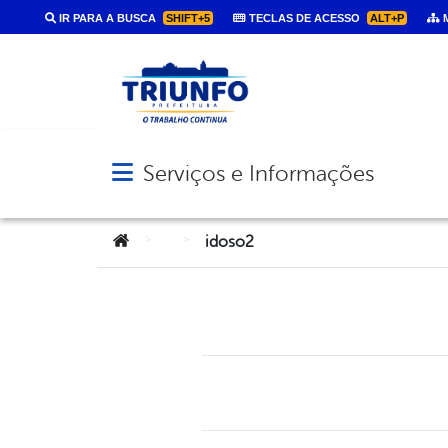
IR PARA A BUSCA
SHIFT+5
TECLAS DE ACESSO
ALT+P
M
Serviços e Informações
Abrir menu principal de navegação
Você está aqui:
>
>
idoso2