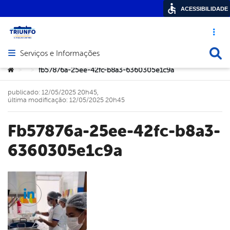
ACESSIBILIDADE
Acesso ráp
Busca
Serviços e Informações
Abrir menu principal de navegação
Você está aqui:
fb57876a-25ee-42fc-b8a3-6360305e1c9a
>
>
publicado: 12/05/2025 20h45,
última modificação: 12/05/2025 20h45
fb57876a-25ee-42fc-b8a3-
6360305e1c9a
cebook
Twitter
Linkedin