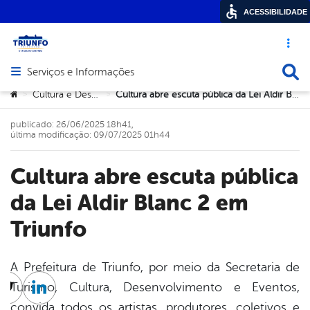
ACESSIBILIDADE
Acesso ráp
Busca
Serviços e Informações
Abrir menu principal de navegação
Você está aqui:
Cultura e Desportos
Cultura abre escuta pública da Lei Aldir Blanc 2 em Triunfo
>
>
publicado: 26/06/2025 18h41,
última modificação: 09/07/2025 01h44
Cultura abre escuta pública
da Lei Aldir Blanc 2 em
Triunfo
A Prefeitura de Triunfo, por meio da Secretaria de
Turismo, Cultura, Desenvolvimento e Eventos,
cebook
Twitter
Linkedin
convida todos os artistas, produtores, coletivos e