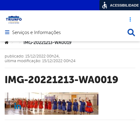
ACESSIBILIDADE
Acesso ráp
Busca
Serviços e Informações
Abrir menu principal de navegação
Você está aqui:
IMG-20221213-WA0019
>
>
publicado: 15/12/2022 00h24,
última modificação: 15/12/2022 00h24
IMG-20221213-WA0019
cebook
Twitter
Linkedin