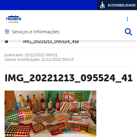
ACESSIBILIDADE
Acesso ráp
Busca
Serviços e Informações
Abrir menu principal de navegação
Você está aqui:
IMG_20221213_095524_418
>
>
publicado: 15/12/2022 00h23,
última modificação: 15/12/2022 00h23
IMG_20221213_095524_41
cebook
Twitter
Linkedin