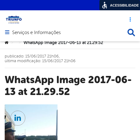
ACESSIBILIDADE
Acesso ráp
Busca
Serviços e Informações
Abrir menu principal de navegação
Você está aqui:
WhatsApp Image 2017-06-13 at 21.29.52
>
>
publicado: 15/06/2017 21h06,
última modificação: 15/06/2017 21h06
WhatsApp Image 2017-06-
13 at 21.29.52
cebook
Twitter
Linkedin